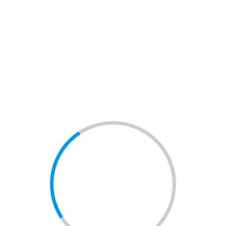
beveiligingssystemen in 3
eenvoudige stappen
1. Vul het korte formulier in (dit
duurt minder dan een minuut)
2. Ontvang gratis offertes van
leveranciers die aan uw wensen
kunnen voldoen
3. Vergelijk offertes en ga na of u
kunt besparen